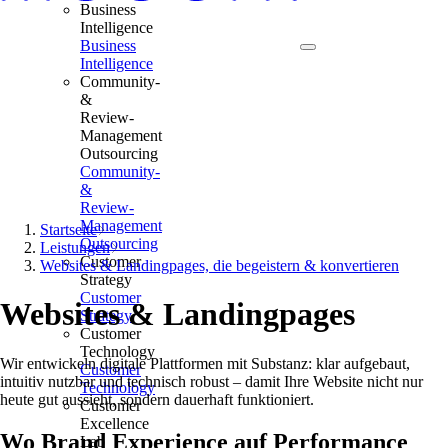
Business
Intelligence
Business
Intelligence
Community-
&
Review-
Management
Outsourcing
Community-
&
Review-
Management
Startseite
Outsourcing
Leistungen
Customer
Websites & Landingpages, die begeistern & konvertieren
Strategy
Customer
Websites & Landingpages
Strategy
Customer
Technology
Wir entwickeln digitale Plattformen mit Substanz: klar aufgebaut,
Customer
intuitiv nutzbar und technisch robust – damit Ihre Website nicht nur
Technology
heute gut aussieht, sondern dauerhaft funktioniert.
Customer
Excellence
Wo Brand Experience auf Performance
Lab