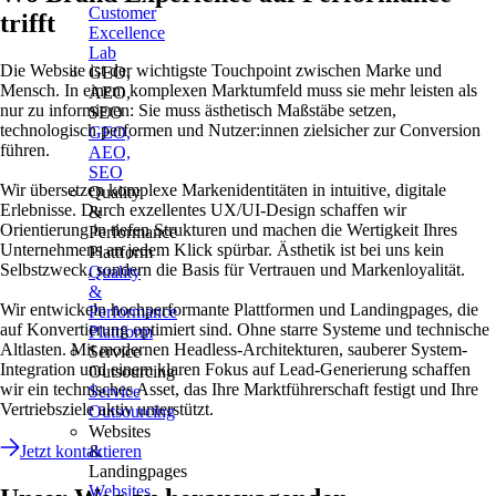
Customer
trifft
Excellence
Lab
Die Website ist der wichtigste Touchpoint zwischen Marke und
GEO,
Mensch. In einem komplexen Marktumfeld muss sie mehr leisten als
AEO,
nur zu informieren: Sie muss ästhetisch Maßstäbe setzen,
SEO
technologisch performen und Nutzer:innen zielsicher zur Conversion
GEO,
führen.
AEO,
SEO
Wir übersetzen komplexe Markenidentitäten in intuitive, digitale
Quality
Erlebnisse. Durch exzellentes UX/UI-Design schaffen wir
&
Orientierung in tiefen Strukturen und machen die Wertigkeit Ihres
Performance
Unternehmens an jedem Klick spürbar. Ästhetik ist bei uns kein
Plattform
Selbstzweck, sondern die Basis für Vertrauen und Markenloyalität.
Quality
&
Wir entwickeln hochperformante Plattformen und Landingpages, die
Performance
auf Konvertierung optimiert sind. Ohne starre Systeme und technische
Plattform
Altlasten. Mit modernen Headless-Architekturen, sauberer System-
Service
Integration und einem klaren Fokus auf Lead-Generierung schaffen
Outsourcing
wir ein technisches Asset, das Ihre Marktführerschaft festigt und Ihre
Service
Vertriebsziele aktiv unterstützt.
Outsourcing
Websites
Jetzt kontaktieren
&
Landingpages
Websites