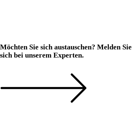
MUUUH! x Wurst Stahlbau - Website Relaunch
MUUUH! x pco: Die neue Corporate Website
MUUUH! x Grafschafter Nachrichten: Employer Branding
MUUUH! x heristo: Entwicklung eines neuen Karriereportals
Möchten Sie sich austauschen? Melden Sie
sich bei unserem
Experten.