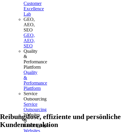
Customer
Excellence
Lab
GEO,
AEO,
SEO
GEO,
AEO,
SEO
Quality
&
Performance
Plattform
Quality
8
0
&
+
Performance
Plattform
2
2
Service
Outsourcing
35346864
0
Service
+
Outsourcing
Websites
Reibungslose, effiziente und persönliche
200
0
&
+
Kundeninteraktion
Landingpages
Websites