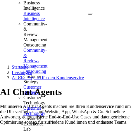
Business
Intelligence
Business
Intelligence
Community-
&
Review-
Management
Outsourcing
Community-
&
Review-
Management
Startseite
Outsourcing
Leistungen
Customer
AI Chat Agents für den Kundenservice
Strategy
Customer
AI Chat Agents
Strategy
Customer
Technology
Mit unseren AI Chat Agents machen Sie Ihren Kundenservice rund um
Customer
die Uhr verfügbar – auf Website, App, WhatsApp & Co. Schnellere
Technology
Antworten, automatisierte End-to-End-Use Cases und datengetriebene
Customer
Optimierung sorgen für zufriedene Kund:innen und entlastete Teams.
Excellence
Lab