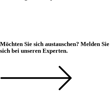
Weniger Sales-Kontakte und mehr Geschäft
Konzeption einer datengestützten Neukundenkampagne
Entwicklung eines Modells zur Kündigerprävention
Mit Data-Driven Marketing Potenziale aufdecken und heben
Möchten Sie sich austauschen? Melden Sie
sich bei unseren Experten.