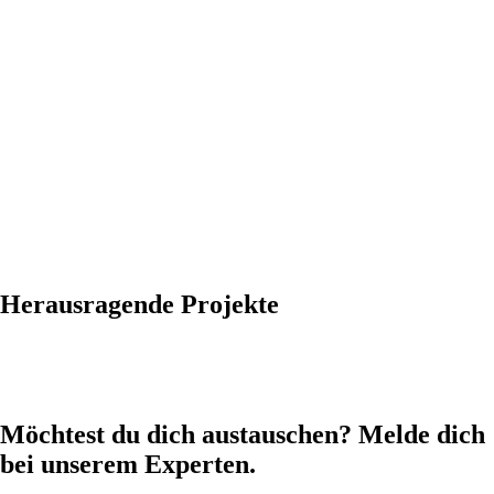
Herausragende Projekte
MUUUH! x pco: Markenentwicklung
MUUUH! x heristo: Employer Branding
Möchtest du dich austauschen? Melde dich
bei unserem Experten.