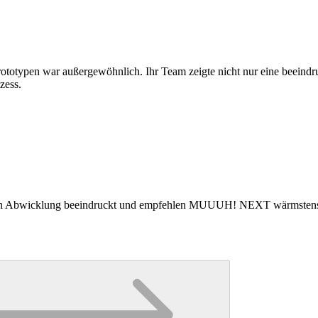
typen war außergewöhnlich. Ihr Team zeigte nicht nur eine beeindruc
zess.
osen Abwicklung beeindruckt und empfehlen MUUUH! NEXT wärmstens fü